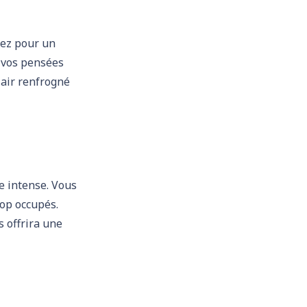
tez pour un
t vos pensées
 air renfrogné
e intense. Vous
rop occupés.
s offrira une