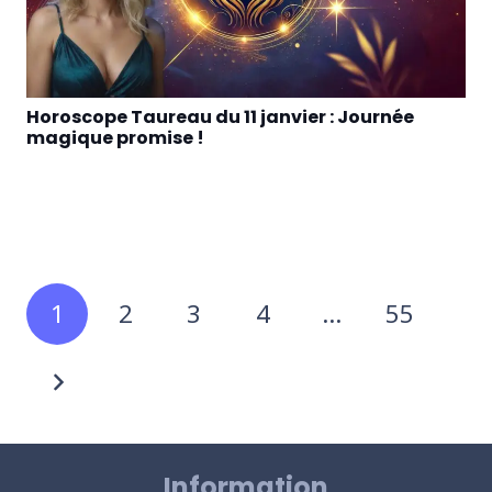
Horoscope Taureau du 11 janvier : Journée
magique promise !
1
2
3
4
…
55
Information