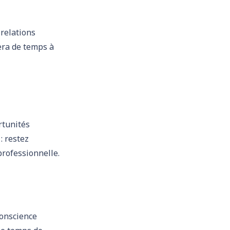
 relations
era de temps à
rtunités
: restez
professionnelle.
conscience