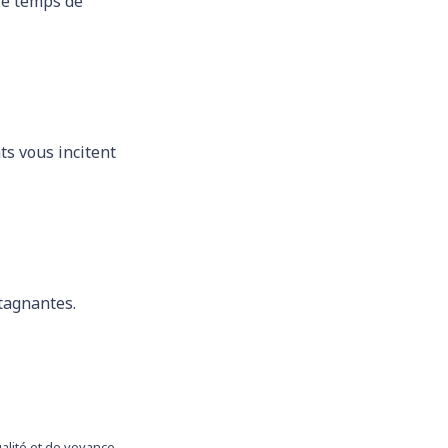
le temps de
ts vous incitent
stagnantes.
ualité et de voyance