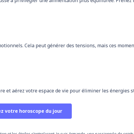
sse à privilégier une alimentation plus équilibrée. Prenez 
motionnels. Cela peut générer des tensions, mais ces momen
re et aérez votre espace de vie pour éliminer les énergies 
ez votre horoscope du jour
tion et les étoiles s’entrelacent. Je suis Armande, une passionnée de spirit