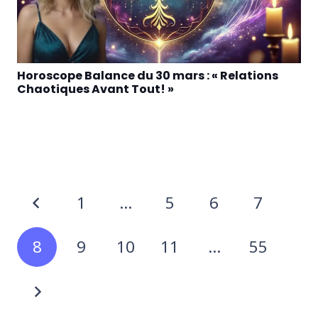
Horoscope Balance du 30 mars : « Relations
Chaotiques Avant Tout! »
1
…
5
6
7
8
9
10
11
…
55