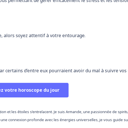
us permettant de gérer efficacement le stress et les tensio
 alors soyez attentif à votre entourage.
ar certains d’entre eux pourraient avoir du mal à suivre vos
ez votre horoscope du jour
tion et les étoiles s’entrelacent. Je suis Armande, une passionnée de spirit
 une connexion profonde avec les énergies universelles, je vous guide sur