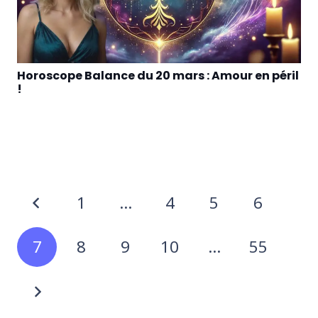
Horoscope Balance du 20 mars : Amour en péril
!
1
…
4
5
6
7
8
9
10
…
55